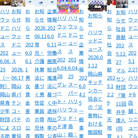
ハリ
お知
お
企業
お
お
ハリ
お知
お知
お知ら
ハリ
ハリ
ウッ
らせ
知
情報
知
知
ウッ
らせ
らせ
せ
ウッ
ウッ
ドニ
ハリ
ら
202
ら
ら
ドニ
2026.
社会
ハリウ
ドニ
ドニ
ュー
ウッ
せ
6.0
せ
せ
ュー
06.11
貢献
ッドニ
ュー
ュー
ス
ドニ
202
6.11
企
社
ス
育
202
ュース
ス
ス
202
ュー
6.0
労働
業
会
202
児・
5.12.
2026.0
202
202
6.06.
ス
6.1
施策
情
貢
5.1
介護
27
3.12
6.04.
6.04.
25
2026.
1
総合
報
献
2.27
休業
マル
岡山県
28
25
（一
06.17
男
推進
202
202
ハリ
法に
セン
キッチ
グレ
スー
財）
岡山
女
法に
6.0
5.1
ウッ
基づ
財団
ンカー
ー
パー
岡山
県パ
賃
基づ
4.1
2.2
ド6
く男
『第
協会と
ト・
ハリ
県青
チン
金
く中
5
9
店
性従
11回
の「災
ハリ
ウッ
少年
コ・
差
途採
一
新
舗：
業員
井手
害時に
ウッ
ド・
財団
パチ
の
用比
般
天
リニ
の育
康人
おける
ド津
高
によ
スロ
公
率の
事
地
ュー
児休
(同
施設駐
山：
殿：
る助
業協
表
公表
業
育
アル
暇取
人)