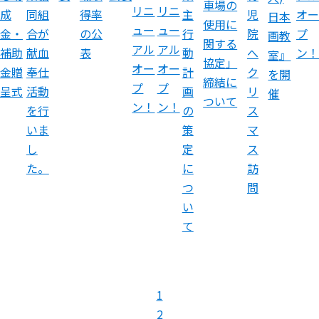
車場の
リニ
リニ
成
同組
主
児
オー
得率
日本
使用に
ュー
ュー
金・
合が
行
院
プ
の公
画教
関する
アル
アル
補助
献血
動
へ
ン！
表
室』
協定」
オー
オー
金贈
奉仕
計
ク
を開
締結に
プ
プ
呈式
活動
画
リ
催
ついて
ン！
ン！
を行
の
ス
いま
策
マ
し
定
ス
た。
に
訪
つ
問
い
て
1
2