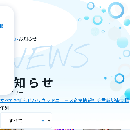
報
ホーム
お知らせ
NEWS
お知らせ
カテゴリー
すべて
お知らせ
ハリウッドニュース
企業情報
社会貢献
災害支援
年別