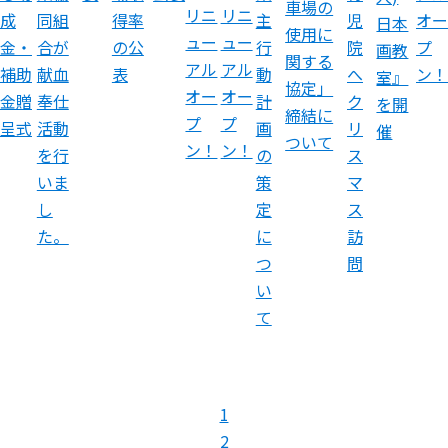
車場の
リニ
リニ
成
同組
主
児
オー
得率
日本
使用に
ュー
ュー
金・
合が
行
院
プ
の公
画教
関する
アル
アル
補助
献血
動
へ
ン！
表
室』
協定」
オー
オー
金贈
奉仕
計
ク
を開
締結に
プ
プ
呈式
活動
画
リ
催
ついて
ン！
ン！
を行
の
ス
いま
策
マ
し
定
ス
た。
に
訪
つ
問
い
て
1
2