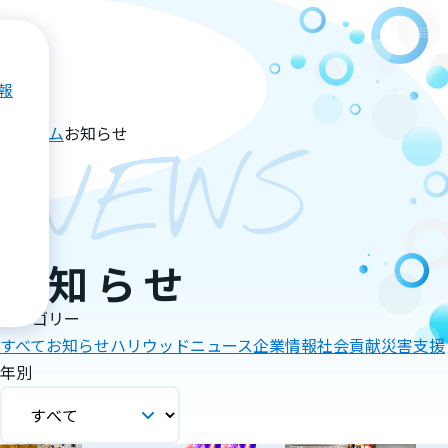
報
ホーム
お知らせ
NEWS
お知らせ
カテゴリー
すべて
お知らせ
ハリウッドニュース
企業情報
社会貢献
災害支援
年別