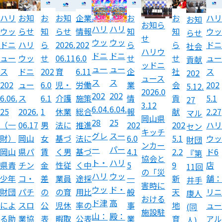
ハリ
お知
お
企業
お
お
ハリ
お知
お知
お知ら
ハリ
ハリ
ウッ
らせ
知
情報
知
知
ウッ
らせ
らせ
せ
ウッ
ウッ
ドニ
ハリ
ら
202
ら
ら
ドニ
2026.
社会
ハリウ
ドニ
ドニ
ュー
ウッ
せ
6.0
せ
せ
ュー
06.11
貢献
ッドニ
ュー
ュー
ス
ドニ
202
6.11
企
社
ス
育
202
ュース
ス
ス
202
ュー
6.0
労働
業
会
202
児・
5.12.
2026.0
202
202
6.06.
ス
6.1
施策
情
貢
5.1
介護
27
3.12
6.04.
6.04.
25
2026.
1
総合
報
献
2.27
休業
マル
岡山県
28
25
（一
06.17
男
推進
202
202
ハリ
法に
セン
キッチ
グレ
スー
財）
岡山
女
法に
6.0
5.1
ウッ
基づ
財団
ンカー
ー
パー
岡山
県パ
賃
基づ
4.1
2.2
ド6
く男
『第
協会と
ト・
ハリ
県青
チン
金
く中
5
9
店
性従
11回
の「災
ハリ
ウッ
少年
コ・
差
途採
一
新
舗：
業員
井手
害時に
ウッ
ド・
財団
パチ
の
用比
般
天
リニ
の育
康人
おける
ド津
高
によ
スロ
公
率の
事
地
ュー
児休
(同
施設駐
山：
殿：
る助
業協
表
公表
業
育
アル
暇取
人)