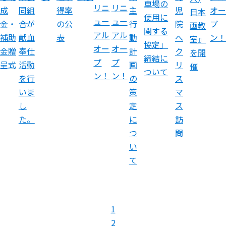
車場の
リニ
リニ
成
同組
主
児
オー
得率
日本
使用に
ュー
ュー
金・
合が
行
院
プ
の公
画教
関する
アル
アル
補助
献血
動
へ
ン！
表
室』
協定」
オー
オー
金贈
奉仕
計
ク
を開
締結に
プ
プ
呈式
活動
画
リ
催
ついて
ン！
ン！
を行
の
ス
いま
策
マ
し
定
ス
た。
に
訪
つ
問
い
て
1
2