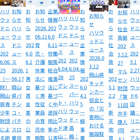
ハリ
お知
お
企業
お
お
ハリ
お知
お知
お知ら
ハリ
ハリ
ウッ
らせ
知
情報
知
知
ウッ
らせ
らせ
せ
ウッ
ウッ
ドニ
ハリ
ら
202
ら
ら
ドニ
2026.
社会
ハリウ
ドニ
ドニ
ュー
ウッ
せ
6.0
せ
せ
ュー
06.11
貢献
ッドニ
ュー
ュー
ス
ドニ
202
6.11
企
社
ス
育
202
ュース
ス
ス
202
ュー
6.0
労働
業
会
202
児・
5.12.
2026.0
202
202
6.06.
ス
6.1
施策
情
貢
5.1
介護
27
3.12
6.04.
6.04.
25
2026.
1
総合
報
献
2.27
休業
マル
岡山県
28
25
（一
06.17
男
推進
202
202
ハリ
法に
セン
キッチ
グレ
スー
財）
岡山
女
法に
6.0
5.1
ウッ
基づ
財団
ンカー
ー
パー
岡山
県パ
賃
基づ
4.1
2.2
ド6
く男
『第
協会と
ト・
ハリ
県青
チン
金
く中
5
9
店
性従
11回
の「災
ハリ
ウッ
少年
コ・
差
途採
一
新
舗：
業員
井手
害時に
ウッ
ド・
財団
パチ
の
用比
般
天
リニ
の育
康人
おける
ド津
高
によ
スロ
公
率の
事
地
ュー
児休
(同
施設駐
山：
殿：
る助
業協
表
公表
業
育
アル
暇取
人)