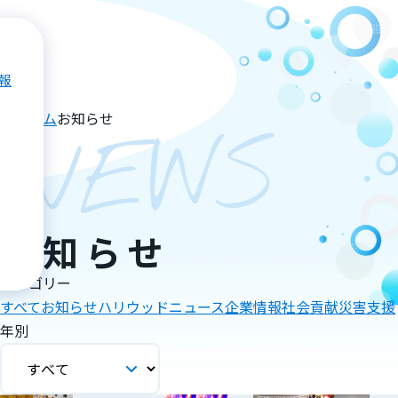
報
ホーム
お知らせ
NEWS
お知らせ
カテゴリー
すべて
お知らせ
ハリウッドニュース
企業情報
社会貢献
災害支援
年別