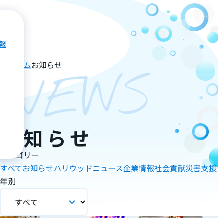
報
ホーム
お知らせ
NEWS
お知らせ
カテゴリー
すべて
お知らせ
ハリウッドニュース
企業情報
社会貢献
災害支援
年別