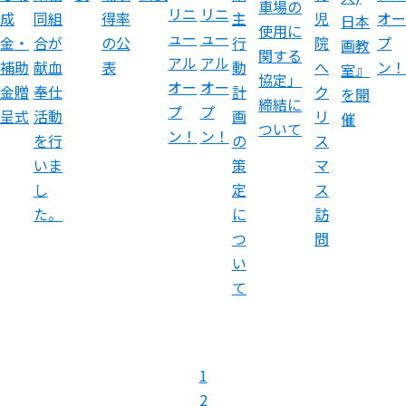
車場の
リニ
リニ
成
同組
主
児
オー
得率
日本
使用に
ュー
ュー
金・
合が
行
院
プ
の公
画教
関する
アル
アル
補助
献血
動
へ
ン！
表
室』
協定」
オー
オー
金贈
奉仕
計
ク
を開
締結に
プ
プ
呈式
活動
画
リ
催
ついて
ン！
ン！
を行
の
ス
いま
策
マ
し
定
ス
た。
に
訪
つ
問
い
て
1
2