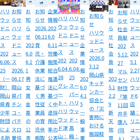
ハリ
お知
お
企業
お
お
ハリ
お知
お知
お知ら
ハリ
ハリ
ウッ
らせ
知
情報
知
知
ウッ
らせ
らせ
せ
ウッ
ウッ
ドニ
ハリ
ら
202
ら
ら
ドニ
2026.
社会
ハリウ
ドニ
ドニ
ュー
ウッ
せ
6.0
せ
せ
ュー
06.11
貢献
ッドニ
ュー
ュー
ス
ドニ
202
6.11
企
社
ス
育
202
ュース
ス
ス
202
ュー
6.0
労働
業
会
202
児・
5.12.
2026.0
202
202
6.06.
ス
6.1
施策
情
貢
5.1
介護
27
3.12
6.04.
6.04.
25
2026.
1
総合
報
献
2.27
休業
マル
岡山県
28
25
（一
06.17
男
推進
202
202
ハリ
法に
セン
キッチ
グレ
スー
財）
岡山
女
法に
6.0
5.1
ウッ
基づ
財団
ンカー
ー
パー
岡山
県パ
賃
基づ
4.1
2.2
ド6
く男
『第
協会と
ト・
ハリ
県青
チン
金
く中
5
9
店
性従
11回
の「災
ハリ
ウッ
少年
コ・
差
途採
一
新
舗：
業員
井手
害時に
ウッ
ド・
財団
パチ
の
用比
般
天
リニ
の育
康人
おける
ド津
高
によ
スロ
公
率の
事
地
ュー
児休
(同
施設駐
山：
殿：
る助
業協
表
公表
業
育
アル
暇取
人)